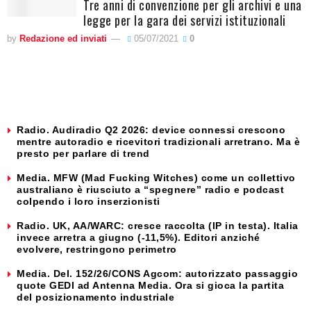
Tre anni di convenzione per gli archivi e una
legge per la gara dei servizi istituzionali
by
Redazione ed inviati
05/07/2021
0
Radio. Audiradio Q2 2026: device connessi crescono
mentre autoradio e ricevitori tradizionali arretrano. Ma è
presto per parlare di trend
Media. MFW (Mad Fucking Witches) come un collettivo
australiano è riusciuto a “spegnere” radio e podcast
colpendo i loro inserzionisti
Radio. UK, AA/WARC: cresce raccolta (IP in testa). Italia
invece arretra a giugno (-11,5%). Editori anziché
evolvere, restringono perimetro
Media. Del. 152/26/CONS Agcom: autorizzato passaggio
quote GEDI ad Antenna Media. Ora si gioca la partita
del posizionamento industriale