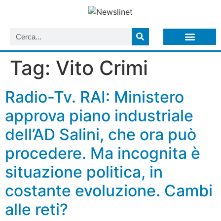
LISTA NEWSLETTER E CIRCOLARI SIT
ARCHIVIO S.I.T.
Tag:
Vito Crimi
Radio-Tv. RAI: Ministero
approva piano industriale
dell’AD Salini, che ora può
procedere. Ma incognita è
situazione politica, in
costante evoluzione. Cambi
alle reti?