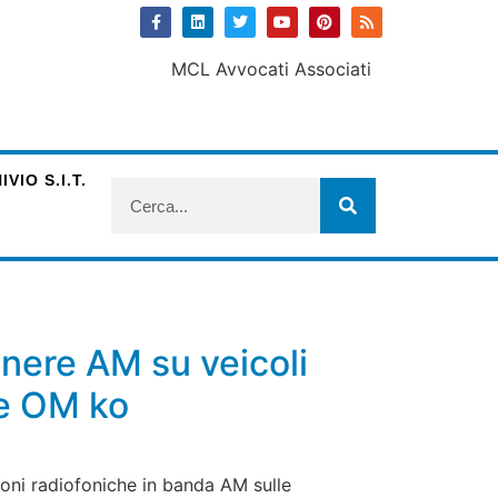
VIO S.I.T.
enere AM su veicoli
ne OM ko
zioni radiofoniche in banda AM sulle