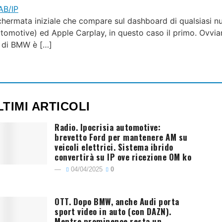
 schermata iniziale che compare sul dashboard di qualsiasi
omotive) ed Apple Carplay, in questo caso il primo. Ovviam
o di BMW è […]
LTIMI ARTICOLI
Radio. Ipocrisia automotive:
brevetto Ford per mantenere AM su
veicoli elettrici. Sistema ibrido
convertirà su IP ove ricezione OM ko
04/04/2025
0
OTT. Dopo BMW, anche Audi porta
sport video in auto (con DAZN).
Mentre prominence resta un