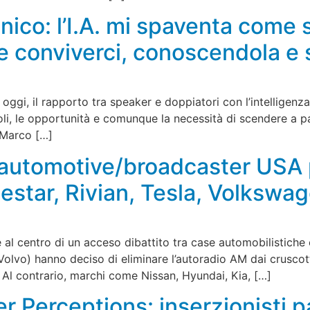
co: l’I.A. mi spaventa come 
e conviverci, conoscendola e 
è, oggi, il rapporto tra speaker e doppiatori con l’intelligenz
, le opportunità e comunque la necessità di scendere a pa
 Marco […]
o automotive/broadcaster USA
estar, Rivian, Tesla, Volkswa
M è al centro di un acceso dibattito tra case automobilistich
olvo) hanno deciso di eliminare l’autoradio AM dai cruscotti
. Al contrario, marchi come Nissan, Hyundai, Kia, […]
er Perceptions: inserzionisti