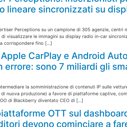
 lineare sincronizzati su displ
iser Perceptions su un campione di 305 agenzie, centri me
à di visualizzare le immagini su display radio in-car sincroni
 a corrispondere fino […]
e Apple CarPlay e Android Aut
 errore: sono 7 miliardi gli sm
termediare la somministrazione di contenuti IP sulle vetture
uto di nuova produzione) a favore di piattaforme captive, c
x COO di Blackberry diventato CEO di […]
piattaforme OTT sul dashboard
ditori devono cominciare a fare