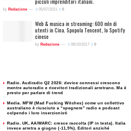
piccoli imprenditori italiani.
by
Redazione
05/07/2021
0
Web & musica in streaming: 600 mln di
utenti in Cina. Spopola Tencent, lo Spotify
cinese
by
Redazione
08/10/2017
0
Radio. Audiradio Q2 2026: device connessi crescono
mentre autoradio e ricevitori tradizionali arretrano. Ma è
presto per parlare di trend
Media. MFW (Mad Fucking Witches) come un collettivo
australiano è riusciuto a “spegnere” radio e podcast
colpendo i loro inserzionisti
Radio. UK, AA/WARC: cresce raccolta (IP in testa). Italia
invece arretra a giugno (-11,5%). Editori anziché