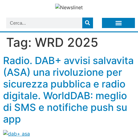
LISTA NEWSLETTER E CIRCOLARI SIT
ARCHIVIO S.I.T.
Tag:
WRD 2025
Radio. DAB+ avvisi salvavita
(ASA) una rivoluzione per
sicurezza pubblica e radio
digitale. WorldDAB: meglio
di SMS e notifiche push su
app