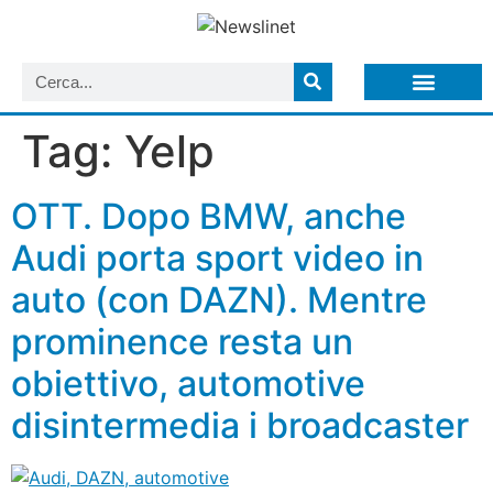
LISTA NEWSLETTER E CIRCOLARI SIT
ARCHIVIO S.I.T.
Tag:
Yelp
OTT. Dopo BMW, anche
Audi porta sport video in
auto (con DAZN). Mentre
prominence resta un
obiettivo, automotive
disintermedia i broadcaster