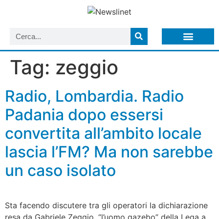
LISTA NEWSLETTER E CIRCOLARI SIT
ARCHIVIO S.I.T.
Tag:
zeggio
Radio, Lombardia. Radio
Padania dopo essersi
convertita all’ambito locale
lascia l’FM? Ma non sarebbe
un caso isolato
Sta facendo discutere tra gli operatori la dichiarazione
resa da Gabriele Zeggio, “l’uomo gazebo” della Lega a