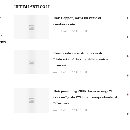
ULTIMI ARTICOLI
.
Rai: Cappon, soffia un vento di
cambiamento
24/03/2017
0
le
tenze
Caracciolo acquista un terzo di
“Liberation”, la voce della sinistra
francese
24/03/2017
0
Dati panel Fieg 2006: torna in auge “Il
Giorno”, cala l’“Unità”, sempre leader il
“Corriere”
24/03/2017
0