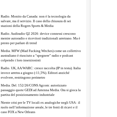
Radio. Monito da Canada: non è la tecnologia da
salvare, ma il servizio. Il caso della chiusura di sei
stazioni della Rogers Sports & Media
Radio. Audiradio Q2 2026: device connessi crescono
mentre autoradio e ricevitori tradizionali arretrano. Ma è
presto per parlare di trend
Media. MFW (Mad Fucking Witches) come un collettivo
australiano è riusciuto a “spegnere” radio e podcast
colpendo i loro inserzionisti
Radio. UK, AA/WARC: cresce raccolta (IP in testa). Italia
invece arretra a giugno (-11,5%). Editori anziché
evolvere, restringono perimetro
Media. Del. 152/26/CONS Agcom: autorizzato
passaggio quote GEDI ad Antenna Media. Ora si gioca la
partita del posizionamento industriale
Niente crisi per le TV locali ex analogiche negli USA : il
ruolo nell’informazione areale, le tre fonti di ricavi e il
caso FOX a New Orleans