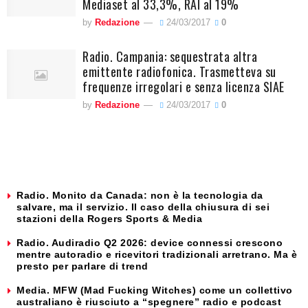
Mediaset al 33,3%, RAI al 19%
by
Redazione
24/03/2017
0
Radio. Campania: sequestrata altra
emittente radiofonica. Trasmetteva su
frequenze irregolari e senza licenza SIAE
by
Redazione
24/03/2017
0
Radio. Monito da Canada: non è la tecnologia da
salvare, ma il servizio. Il caso della chiusura di sei
stazioni della Rogers Sports & Media
Radio. Audiradio Q2 2026: device connessi crescono
mentre autoradio e ricevitori tradizionali arretrano. Ma è
presto per parlare di trend
Media. MFW (Mad Fucking Witches) come un collettivo
australiano è riusciuto a “spegnere” radio e podcast