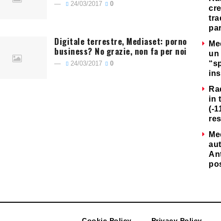
24/03/2017
0
cre
tra
par
Digitale terrestre, Mediaset: porno
Me
business? No grazie, non fa per noi
un 
“s
24/03/2017
0
ins
Ra
in 
(-1
re
Me
au
Ant
po
Cookie Policy
Privacy Policy