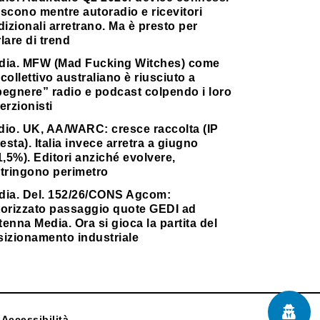
scono mentre autoradio e ricevitori
dizionali arretrano. Ma è presto per
lare di trend
dia. MFW (Mad Fucking Witches) come
collettivo australiano è riusciuto a
pegnere” radio e podcast colpendo i loro
erzionisti
dio. UK, AA/WARC: cresce raccolta (IP
testa). Italia invece arretra a giugno
1,5%). Editori anziché evolvere,
stringono perimetro
dia. Del. 152/26/CONS Agcom:
torizzato passaggio quote GEDI ad
enna Media. Ora si gioca la partita del
sizionamento industriale
Accessibilità