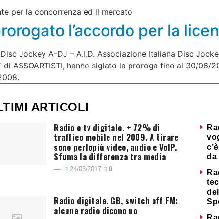
ante per la concorrenza ed il mercato
prorogato l’accordo per la licen
i Disc Jockey A-DJ – A.I.D. Associazione Italiana Disc Jo
di ASSOARTISTI, hanno siglato la proroga fino al 30/06/20
/2008.
LTIMI ARTICOLI
Radio e tv digitale. + 72% di
Ra
traffico mobile nel 2009. A tirare
vog
sono perlopiù video, audio e VoIP.
c’è
Sfuma la differenza tra media
da 
24/03/2017
0
Ra
tec
del
Radio digitale. GB, switch off FM:
Sp
alcune radio dicono no
Ra