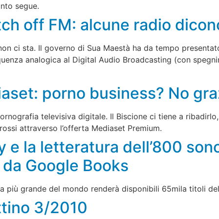
anto segue.
tch off FM: alcune radio dicon
 non ci sta. Il governo di Sua Maestà ha da tempo presenta
requenza analogica al Digital Audio Broadcasting (con spegn
iaset: porno business? No graz
rnografia televisiva digitale. Il Biscione ci tiene a ribadir
 rossi attraverso l’offerta Mediaset Premium.
ry e la letteratura dell’800 sono
 da Google Books
 più grande del mondo renderà disponibili 65mila titoli dell’
ettino 3/2010