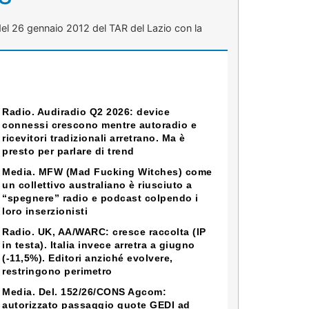
 del 26 gennaio 2012 del TAR del Lazio con la
Radio. Audiradio Q2 2026: device
connessi crescono mentre autoradio e
ricevitori tradizionali arretrano. Ma è
presto per parlare di trend
Media. MFW (Mad Fucking Witches) come
un collettivo australiano è riusciuto a
“spegnere” radio e podcast colpendo i
loro inserzionisti
Radio. UK, AA/WARC: cresce raccolta (IP
in testa). Italia invece arretra a giugno
(-11,5%). Editori anziché evolvere,
restringono perimetro
Media. Del. 152/26/CONS Agcom:
autorizzato passaggio quote GEDI ad