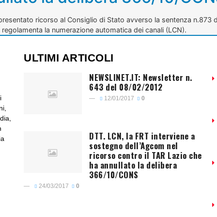
 presentato ricorso al Consiglio di Stato avverso la sentenza n.873
e regolamenta la numerazione automatica dei canali (LCN).
ULTIMI ARTICOLI
NEWSLINET.IT: Newsletter n.
643 del 08/02/2012
i
12/01/2017
0
ni,
dia,
n
DTT. LCN, la FRT interviene a
ia
sostegno dell’Agcom nel
ricorso contro il TAR Lazio che
ha annullato la delibera
366/10/CONS
24/03/2017
0