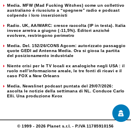
Media. MFW (Mad Fucking Witches) come un collettivo
australiano è riusciuto a “spegnere” radio e podcast
colpendo i loro inserzionisti
Radio. UK, AA/WARC: cresce raccolta (IP in testa). Italia
invece arretra a giugno (-11,5%). Editori anziché
evolvere, restringono perimetro
Media. Del. 152/26/CONS Agcom: autorizzato passaggio
quote GEDI ad Antenna Media. Ora si gioca la partita
del posizionamento industriale
Niente crisi per le TV locali ex analogiche negli USA : il
ruolo nell’informazione areale, le tre fonti di ricavi e il
caso FOX a New Orleans
Media. Newslinet podcast puntata del 29/07/2026:
ascolta le notizie della settimana di NL. Conduce Carlo
Elli. Una produzione Kvox
© 1999 - 2026 Planet s.r.l. - P.IVA 11785910156