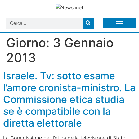
LISTA NEWSLETTER E CIRCOLARI SIT
ARCHIVIO S.I.T.
Giorno:
3 Gennaio
2013
Israele. Tv: sotto esame
l’amore cronista-ministro. La
Commissione etica studia
se è compatibile con la
diretta elettorale
La Commissione per l’etica della televisione di Stato