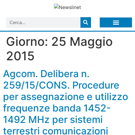
LISTA NEWSLETTER E CIRCOLARI SIT
ARCHIVIO S.I.T.
Giorno:
25 Maggio
2015
Agcom. Delibera n.
259/15/CONS. Procedure
per assegnazione e utilizzo
frequenze banda 1452-
1492 MHz per sistemi
terrestri comunicazioni