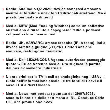
Radio. Audiradio Q2 2026: device connessi crescono
mentre autoradio e ricevitori tradizionali arretrano. Ma è
presto per parlare di trend
Media. MFW (Mad Fucking Witches) come un collettivo
australiano è riusciuto a “spegnere” radio e podcast
colpendo i loro inserzionisti
Radio. UK, AA/WARC: cresce raccolta (IP in testa). Italia
invece arretra a giugno (-11,5%). Editori anziché
evolvere, restringono perimetro
Media. Del. 152/26/CONS Agcom: autorizzato passaggio
quote GEDI ad Antenna Media. Ora si gioca la partita
del posizionamento industriale
Niente crisi per le TV locali ex analogiche negli USA : il
ruolo nell’informazione areale, le tre fonti di ricavi e il
caso FOX a New Orleans
Media. Newslinet podcast puntata del 29/07/2026:
ascolta le notizie della settimana di NL. Conduce Carlo
Elli. Una produzione Kvox