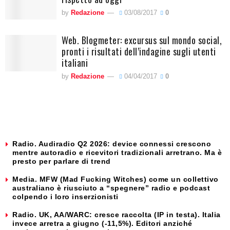
by
Redazione
03/08/2017
0
Web. Blogmeter: excursus sul mondo social,
pronti i risultati dell’indagine sugli utenti
italiani
by
Redazione
04/04/2017
0
Radio. Audiradio Q2 2026: device connessi crescono
mentre autoradio e ricevitori tradizionali arretrano. Ma è
presto per parlare di trend
Media. MFW (Mad Fucking Witches) come un collettivo
australiano è riusciuto a “spegnere” radio e podcast
colpendo i loro inserzionisti
Radio. UK, AA/WARC: cresce raccolta (IP in testa). Italia
invece arretra a giugno (-11,5%). Editori anziché