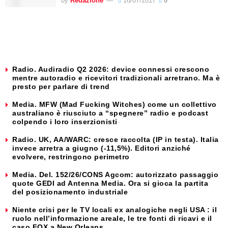
by
Redazione
16/07/2017
0
Radio. Audiradio Q2 2026: device connessi crescono
mentre autoradio e ricevitori tradizionali arretrano. Ma è
presto per parlare di trend
Media. MFW (Mad Fucking Witches) come un collettivo
australiano è riusciuto a “spegnere” radio e podcast
colpendo i loro inserzionisti
Radio. UK, AA/WARC: cresce raccolta (IP in testa). Italia
invece arretra a giugno (-11,5%). Editori anziché
evolvere, restringono perimetro
Media. Del. 152/26/CONS Agcom: autorizzato passaggio
quote GEDI ad Antenna Media. Ora si gioca la partita
del posizionamento industriale
Niente crisi per le TV locali ex analogiche negli USA : il
ruolo nell’informazione areale, le tre fonti di ricavi e il
caso FOX a New Orleans