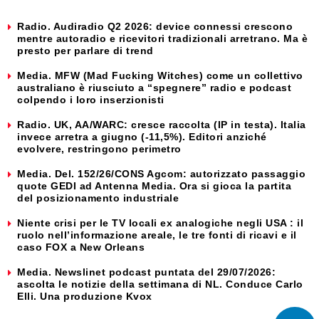
Radio. Audiradio Q2 2026: device connessi crescono
mentre autoradio e ricevitori tradizionali arretrano. Ma è
presto per parlare di trend
Media. MFW (Mad Fucking Witches) come un collettivo
australiano è riusciuto a “spegnere” radio e podcast
colpendo i loro inserzionisti
Radio. UK, AA/WARC: cresce raccolta (IP in testa). Italia
invece arretra a giugno (-11,5%). Editori anziché
evolvere, restringono perimetro
Media. Del. 152/26/CONS Agcom: autorizzato passaggio
quote GEDI ad Antenna Media. Ora si gioca la partita
del posizionamento industriale
Niente crisi per le TV locali ex analogiche negli USA : il
ruolo nell’informazione areale, le tre fonti di ricavi e il
caso FOX a New Orleans
Media. Newslinet podcast puntata del 29/07/2026:
ascolta le notizie della settimana di NL. Conduce Carlo
Elli. Una produzione Kvox