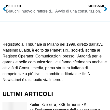
PRECEDENTE
SUCCESSIVO
Brauchil nuovo direttore del “Wall Street Journal”, altro passo verso la digitalizzazione dell’informazione
Avvio di una consultazione pubblica sugli aspetti regolamentari relativi all’assetto della rete di accesso fissa ed alle prospettive delle reti di nuova generazione a larga banda
Registrato al Tribunale di Milano nel 1999, diretto dall’avv.
Massimo Lualdi, è edito da Planet s.r.l., società iscritta al
Registro Operatori Comunicazioni presso l’Autorità per le
garanzie nelle comunicazioni, cui fanno riferimento anche le
attività di Consultmedia, prima struttura italiana di
competenze a più livelli in ambito editoriale e tlc. NL
NewsLinet è distribuito via Internet.
ULTIMI ARTICOLI
Radio. Svizzera, SSR torna in FM
dall’autunno: recupero della copertura o