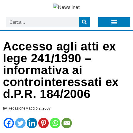
LISTA NEWSLETTER E CIRCOLARI SIT
ARCHIVIO S.I.T.
Accesso agli atti ex
lege 241/1990 –
informativa ai
controinteressati ex
d.P.R. 184/2006
by
Redazione
Maggio 2, 2007