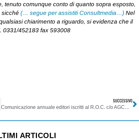
que, tenuto comunque conto di quanto sopra esposto,
, sicché
(… segue per assistiti Consultmedia…)
Nel
qualsiasi chiarimento a riguardo, si evidenza che il
tel. 0331/452183 fax 593008
SUCCESSIVO
esima fonte giuridica
Comunicazione annuale editori iscritti al R.O.C. c/o AGCOM ai sensi dell’art. 24 della delibera 236/01/Cons – anno 2007
LTIMI ARTICOLI