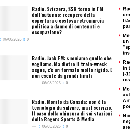
Radio. Svizzera, SSR torna in FM
Ra
dall’autunno: recupero della
cre
copertura o costosa retromarcia
tra
politica a danno di contenuti e
par
occupazione?
Me
06/08/2026
0
un 
“s
ins
Radio. Jack FM: suoniamo quello che
Ra
vogliamo. Ma dietro il train-wreck
in 
segue, c’è un formato molto rigido. E
(-1
non esente da grandi limiti
re
06/08/2026
0
Me
au
Radio. Monito da Canada: non è la
Ant
tecnologia da salvare, ma il servizio.
po
Il caso della chiusura di sei stazioni
Nie
della Rogers Sports & Media
neg
06/08/2026
0
are