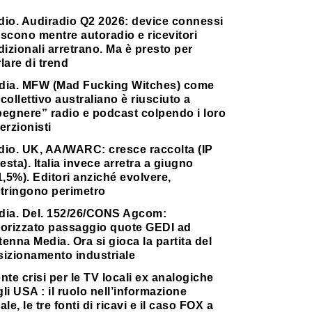
dio. Audiradio Q2 2026: device connessi
scono mentre autoradio e ricevitori
dizionali arretrano. Ma è presto per
lare di trend
dia. MFW (Mad Fucking Witches) come
collettivo australiano è riusciuto a
pegnere” radio e podcast colpendo i loro
erzionisti
dio. UK, AA/WARC: cresce raccolta (IP
testa). Italia invece arretra a giugno
1,5%). Editori anziché evolvere,
stringono perimetro
dia. Del. 152/26/CONS Agcom:
torizzato passaggio quote GEDI ad
enna Media. Ora si gioca la partita del
sizionamento industriale
nte crisi per le TV locali ex analogiche
li USA : il ruolo nell’informazione
ale, le tre fonti di ricavi e il caso FOX a