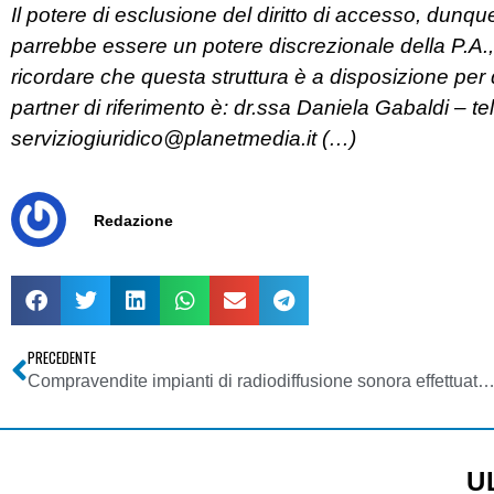
Il potere di esclusione del diritto di accesso, dun
parrebbe essere un potere discrezionale della P.A.
ricordare che questa struttura è a disposizione per 
partner di riferimento è: dr.ssa Daniela Gabaldi – 
serviziogiuridico@planetmedia.it
(…)
Redazione
PRECEDENTE
Compravendite impianti di radiodiffusione sonora effettuate prima del 30/11/1993 (termine di cui all’ art 4 c. 3 L. 422/93) tra soggetti autorizzati alla prosecuzione dell’attività ex art. 32 L. 223/90 nelle more della valutazione delle domande di concessione presentate ai sensi e per gli effetti della med
U