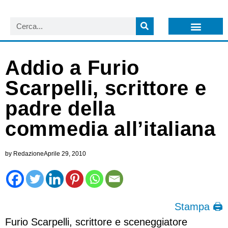
LISTA NEWSLETTER E CIRCOLARI SIT
ARCHIVIO S.I.T.
Addio a Furio
Scarpelli, scrittore e
padre della
commedia all’italiana
by
Redazione
Aprile 29, 2010
Stampa 🖨
Furio Scarpelli, scrittore e sceneggiatore