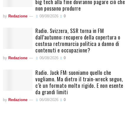
big tech alla fine dovranno pagare ciò che
non possono produrre
by
Redazione
08/08/2026
0
Radio. Svizzera, SSR torna in FM
dall’autunno: recupero della copertura o
costosa retromarcia politica a danno di
contenuti e occupazione?
by
Redazione
06/08/2026
0
Radio. Jack FM: suoniamo quello che
vogliamo. Ma dietro il train-wreck segue,
c’è un formato molto rigido. E non esente
da grandi limiti
by
Redazione
06/08/2026
0