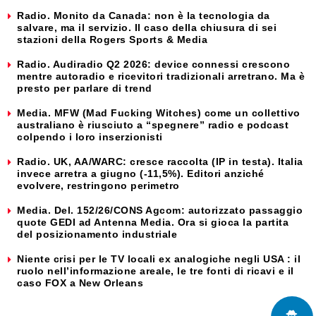
Radio. Monito da Canada: non è la tecnologia da
salvare, ma il servizio. Il caso della chiusura di sei
stazioni della Rogers Sports & Media
Radio. Audiradio Q2 2026: device connessi crescono
mentre autoradio e ricevitori tradizionali arretrano. Ma è
presto per parlare di trend
Media. MFW (Mad Fucking Witches) come un collettivo
australiano è riusciuto a “spegnere” radio e podcast
colpendo i loro inserzionisti
Radio. UK, AA/WARC: cresce raccolta (IP in testa). Italia
invece arretra a giugno (-11,5%). Editori anziché
evolvere, restringono perimetro
Media. Del. 152/26/CONS Agcom: autorizzato passaggio
quote GEDI ad Antenna Media. Ora si gioca la partita
del posizionamento industriale
Niente crisi per le TV locali ex analogiche negli USA : il
ruolo nell’informazione areale, le tre fonti di ricavi e il
caso FOX a New Orleans