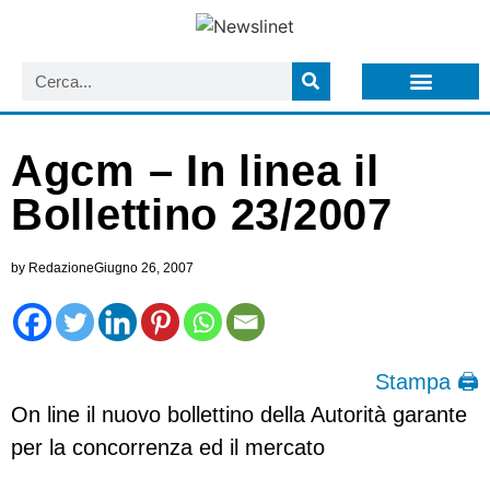
LISTA NEWSLETTER E CIRCOLARI SIT
ARCHIVIO S.I.T.
Agcm – In linea il
Bollettino 23/2007
by
Redazione
Giugno 26, 2007
Stampa 🖨
On line il nuovo bollettino della Autorità garante
per la concorrenza ed il mercato