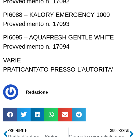
Provvedimento n. 17092
PI6088 – KALORY EMERGENCY 1000
Provvedimento n. 17093
PI6095 – AQUAFRESH GENTLE WHITE
Provvedimento n. 17094
VARIE
PRATICANTATO PRESSO L’AUTORITA’
Redazione
PRECEDENTE
SUCCESSIVO
Diritto d’autore – Sintesi dei recenti sviluppi giurisprudenziali in materia di responsabilità dell’Internet Service Provider (ISP) per violazioni delle norme in materia di diritto d’autore
Giornali e giornalisti: perquisizioni a raffica. E’ ora di dire “basta!”. Violate la Convenzione europea dei diritti dell’uomo e le sentenze (Goodwin e Roemen)della Corte di Strasburgo