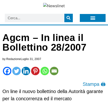
LISTA NEWSLETTER E CIRCOLARI SIT
ARCHIVIO S.I.T.
Agcm – In linea il
Bollettino 28/2007
by
Redazione
Luglio 31, 2007
Stampa 🖨
On line il nuovo bollettino della Autorità garante
per la concorrenza ed il mercato