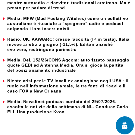
mentre autoradio e ricevitori tradizionali arretrano. Ma è
presto per parlare di trend
Media. MFW (Mad Fucking Witches) come un collettivo
australiano è riusciuto a “spegnere” radio e podcast
colpendo i loro inserzionisti
Radio. UK, AA/WARC: cresce raccolta (IP in testa). Italia
invece arretra a giugno (-11,5%). Editori anziché
evolvere, restringono perimetro
Media. Del. 152/26/CONS Agcom: autorizzato passaggio
quote GEDI ad Antenna Media. Ora si gioca la partita
del posizionamento industriale
Niente crisi per le TV locali ex analogiche negli USA : il
ruolo nell’informazione areale, le tre fonti di ricavi e il
caso FOX a New Orleans
Media. Newslinet podcast puntata del 29/07/2026:
ascolta le notizie della settimana di NL. Conduce Carlo
Elli. Una produzione Kvox