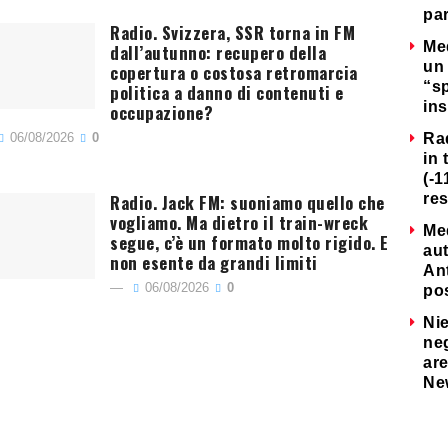
par
Radio. Svizzera, SSR torna in FM
Me
dall’autunno: recupero della
un 
copertura o costosa retromarcia
“s
politica a danno di contenuti e
ins
occupazione?
06/08/2026
0
Ra
in 
(-1
Radio. Jack FM: suoniamo quello che
re
vogliamo. Ma dietro il train-wreck
Me
segue, c’è un formato molto rigido. E
au
non esente da grandi limiti
Ant
06/08/2026
0
po
Nie
neg
are
Ne