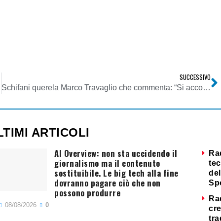
SUCCESSIVO
Schifani querela Marco Travaglio che commenta: “Si accomodi, tanto sono stato assolto otto volte su otto”
LTIMI ARTICOLI
AI Overview: non sta uccidendo il
Ra
giornalismo ma il contenuto
tec
sostituibile. Le big tech alla fine
del
dovranno pagare ciò che non
Sp
possono produrre
Ra
08/08/2026
0
cre
tra