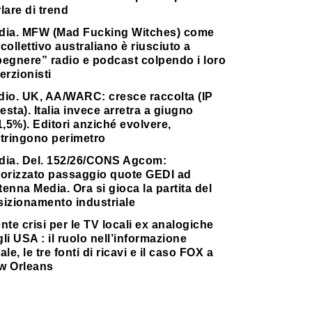
lare di trend
dia. MFW (Mad Fucking Witches) come
collettivo australiano è riusciuto a
pegnere” radio e podcast colpendo i loro
erzionisti
dio. UK, AA/WARC: cresce raccolta (IP
testa). Italia invece arretra a giugno
1,5%). Editori anziché evolvere,
stringono perimetro
dia. Del. 152/26/CONS Agcom:
torizzato passaggio quote GEDI ad
enna Media. Ora si gioca la partita del
sizionamento industriale
nte crisi per le TV locali ex analogiche
li USA : il ruolo nell’informazione
ale, le tre fonti di ricavi e il caso FOX a
w Orleans