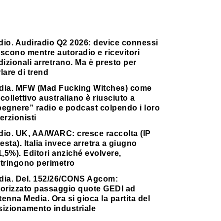
dio. Audiradio Q2 2026: device connessi
scono mentre autoradio e ricevitori
dizionali arretrano. Ma è presto per
lare di trend
dia. MFW (Mad Fucking Witches) come
collettivo australiano è riusciuto a
pegnere” radio e podcast colpendo i loro
erzionisti
dio. UK, AA/WARC: cresce raccolta (IP
testa). Italia invece arretra a giugno
1,5%). Editori anziché evolvere,
stringono perimetro
dia. Del. 152/26/CONS Agcom:
torizzato passaggio quote GEDI ad
enna Media. Ora si gioca la partita del
sizionamento industriale