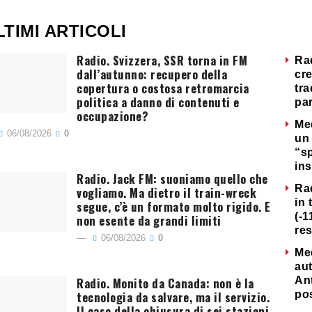
LTIMI ARTICOLI
Radio. Svizzera, SSR torna in FM
Ra
dall’autunno: recupero della
cre
copertura o costosa retromarcia
tra
politica a danno di contenuti e
par
occupazione?
Me
06/08/2026
0
un 
“s
ins
Radio. Jack FM: suoniamo quello che
Ra
vogliamo. Ma dietro il train-wreck
in 
segue, c’è un formato molto rigido. E
(-1
non esente da grandi limiti
re
06/08/2026
0
Me
au
Radio. Monito da Canada: non è la
Ant
tecnologia da salvare, ma il servizio.
po
Il caso della chiusura di sei stazioni