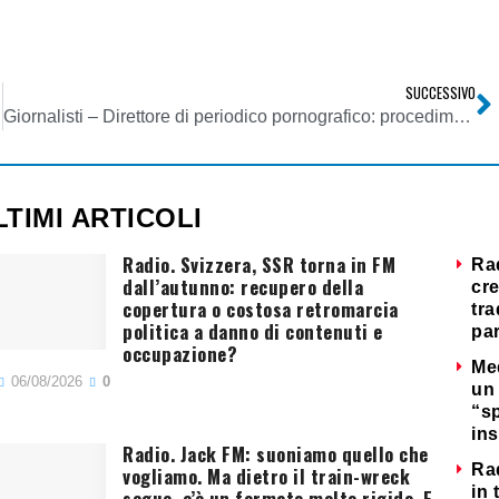
SUCCESSIVO
Giornalisti – Direttore di periodico pornografico: procedimento disciplinare
LTIMI ARTICOLI
Radio. Svizzera, SSR torna in FM
Ra
dall’autunno: recupero della
cre
copertura o costosa retromarcia
tra
politica a danno di contenuti e
par
occupazione?
Me
06/08/2026
0
un 
“s
ins
Radio. Jack FM: suoniamo quello che
Ra
vogliamo. Ma dietro il train-wreck
in 
segue, c’è un formato molto rigido. E