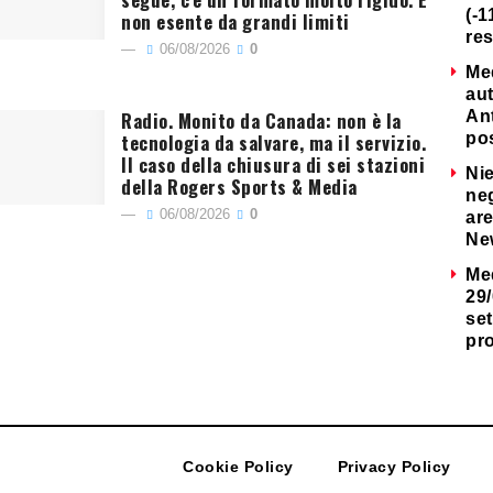
(-1
non esente da grandi limiti
re
06/08/2026
0
Me
au
Radio. Monito da Canada: non è la
Ant
tecnologia da salvare, ma il servizio.
po
Il caso della chiusura di sei stazioni
Nie
della Rogers Sports & Media
neg
06/08/2026
0
are
Ne
Me
29/
set
pr
Cookie Policy
Privacy Policy