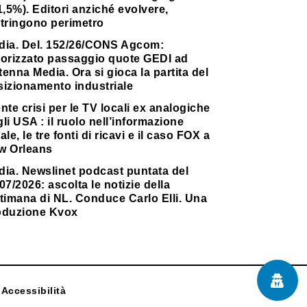
1,5%). Editori anziché evolvere,
stringono perimetro
dia. Del. 152/26/CONS Agcom:
torizzato passaggio quote GEDI ad
enna Media. Ora si gioca la partita del
sizionamento industriale
nte crisi per le TV locali ex analogiche
li USA : il ruolo nell’informazione
ale, le tre fonti di ricavi e il caso FOX a
w Orleans
dia. Newslinet podcast puntata del
07/2026: ascolta le notizie della
timana di NL. Conduce Carlo Elli. Una
oduzione Kvox
Accessibilità