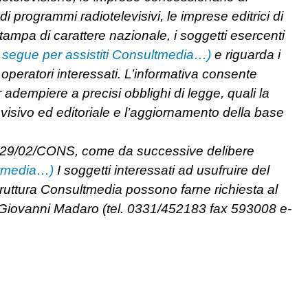
i programmi radiotelevisivi, le imprese editrici di
 stampa di carattere nazionale, i soggetti esercenti
 segue per assistiti Consultmedia…)
e riguarda i
i operatori interessati. L’informativa consente
adempiere a precisi obblighi di legge, quali la
evisivo ed editoriale e l’aggiornamento della base
n. 129/02/CONS, come da successive delibere
ultmedia…)
I soggetti interessati ad usufruire del
truttura Consultmedia possono farne richiesta al
tt. Giovanni Madaro (tel. 0331/452183 fax 593008 e-