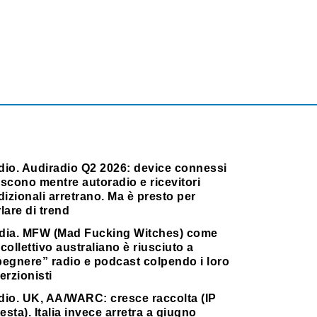
dio. Audiradio Q2 2026: device connessi
scono mentre autoradio e ricevitori
dizionali arretrano. Ma è presto per
lare di trend
dia. MFW (Mad Fucking Witches) come
collettivo australiano è riusciuto a
pegnere” radio e podcast colpendo i loro
erzionisti
dio. UK, AA/WARC: cresce raccolta (IP
testa). Italia invece arretra a giugno