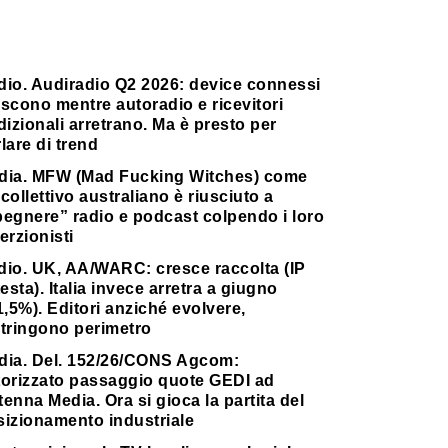
dio. Audiradio Q2 2026: device connessi
scono mentre autoradio e ricevitori
dizionali arretrano. Ma è presto per
lare di trend
dia. MFW (Mad Fucking Witches) come
collettivo australiano è riusciuto a
pegnere” radio e podcast colpendo i loro
erzionisti
dio. UK, AA/WARC: cresce raccolta (IP
testa). Italia invece arretra a giugno
1,5%). Editori anziché evolvere,
stringono perimetro
dia. Del. 152/26/CONS Agcom:
torizzato passaggio quote GEDI ad
enna Media. Ora si gioca la partita del
sizionamento industriale