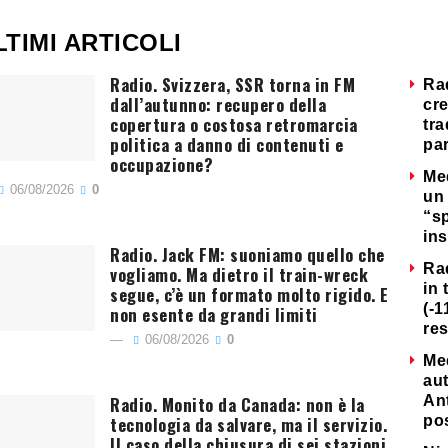
LTIMI ARTICOLI
Radio. Svizzera, SSR torna in FM
Ra
dall’autunno: recupero della
cre
copertura o costosa retromarcia
tra
politica a danno di contenuti e
par
occupazione?
Me
06/08/2026
0
un 
“s
ins
Radio. Jack FM: suoniamo quello che
Ra
vogliamo. Ma dietro il train-wreck
in 
segue, c’è un formato molto rigido. E
(-1
non esente da grandi limiti
re
06/08/2026
0
Me
au
Radio. Monito da Canada: non è la
Ant
tecnologia da salvare, ma il servizio.
po
Il caso della chiusura di sei stazioni