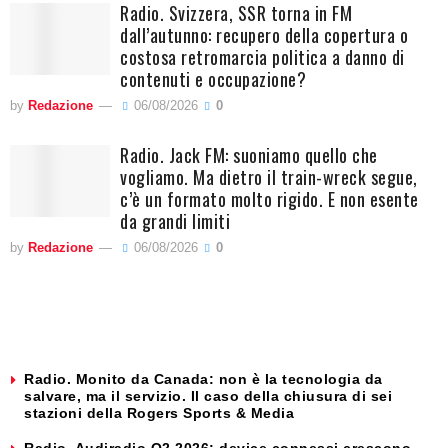
Radio. Svizzera, SSR torna in FM
dall’autunno: recupero della copertura o
costosa retromarcia politica a danno di
contenuti e occupazione?
by
Redazione
06/08/2026
0
Radio. Jack FM: suoniamo quello che
vogliamo. Ma dietro il train-wreck segue,
c’è un formato molto rigido. E non esente
da grandi limiti
by
Redazione
06/08/2026
0
Radio. Monito da Canada: non è la tecnologia da
salvare, ma il servizio. Il caso della chiusura di sei
stazioni della Rogers Sports & Media