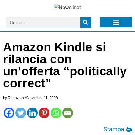
LISTA NEWSLETTER E CIRCOLARI SIT
ARCHIVIO S.I.T.
Amazon Kindle si
rilancia con
un’offerta “politically
correct”
by
Redazione
Settembre 11, 2008
Stampa 🖨