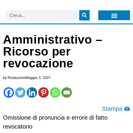
LISTA NEWSLETTER E CIRCOLARI SIT
ARCHIVIO S.I.T.
Amministrativo –
Ricorso per
revocazione
by
Redazione
Maggio 3, 2007
Stampa 🖨
Omissione di pronuncia e errore di fatto
revocatorio