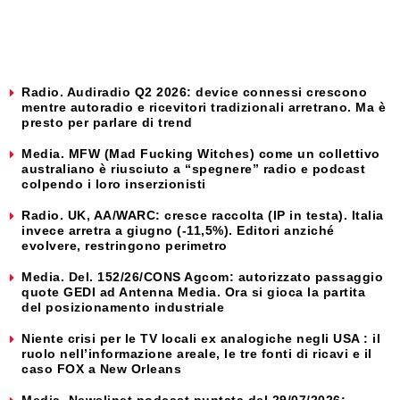
Radio. Audiradio Q2 2026: device connessi crescono
mentre autoradio e ricevitori tradizionali arretrano. Ma è
presto per parlare di trend
Media. MFW (Mad Fucking Witches) come un collettivo
australiano è riusciuto a “spegnere” radio e podcast
colpendo i loro inserzionisti
Radio. UK, AA/WARC: cresce raccolta (IP in testa). Italia
invece arretra a giugno (-11,5%). Editori anziché
evolvere, restringono perimetro
Media. Del. 152/26/CONS Agcom: autorizzato passaggio
quote GEDI ad Antenna Media. Ora si gioca la partita
del posizionamento industriale
Niente crisi per le TV locali ex analogiche negli USA : il
ruolo nell’informazione areale, le tre fonti di ricavi e il
caso FOX a New Orleans
Media. Newslinet podcast puntata del 29/07/2026: