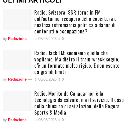
ULTIMI ARTICOLI
Radio. Svizzera, SSR torna in FM
dall’autunno: recupero della copertura o
costosa retromarcia politica a danno di
contenuti e occupazione?
by
Redazione
06/08/2026
0
Radio. Jack FM: suoniamo quello che
vogliamo. Ma dietro il train-wreck segue,
c’è un formato molto rigido. E non esente
da grandi limiti
by
Redazione
06/08/2026
0
Radio. Monito da Canada: non è la
tecnologia da salvare, ma il servizio. Il caso
della chiusura di sei stazioni della Rogers
Sports & Media
by
Redazione
06/08/2026
0