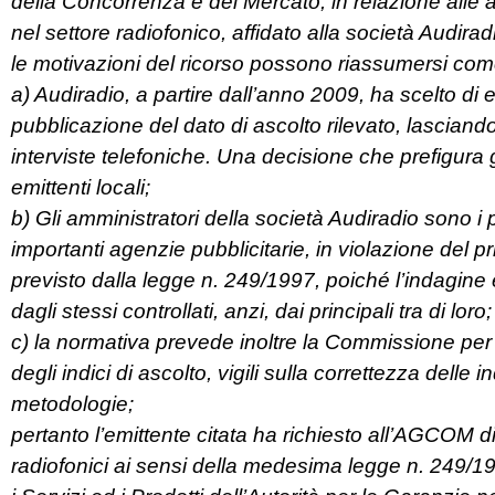
della Concorrenza e del Mercato, in relazione alle att
nel settore radiofonico, affidato alla società Audiradi
le motivazioni del ricorso possono riassumersi co
a) Audiradio, a partire dall’anno 2009, ha scelto di 
pubblicazione del dato di ascolto rilevato, lasciando
interviste telefoniche. Una decisione che prefigura g
emittenti locali;
b) Gli amministratori della società Audiradio sono i p
importanti agenzie pubblicitarie, in violazione del p
previsto dalla legge n. 249/1997, poiché l’indagine è 
dagli stessi controllati, anzi, dai principali tra di loro;
c) la normativa prevede inoltre la Commissione per i
degli indici di ascolto, vigili sulla correttezza delle 
metodologie;
pertanto l’emittente citata ha richiesto all’AGCOM di 
radiofonici ai sensi della medesima legge n. 249/