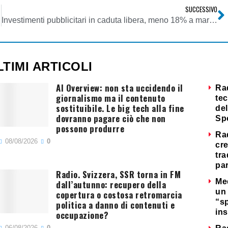
SUCCESSIVO
Investimenti pubblicitari in caduta libera, meno 18% a marzo; calo limitato per le telecomunicazioni, meno 6,7%
LTIMI ARTICOLI
AI Overview: non sta uccidendo il
Ra
giornalismo ma il contenuto
tec
sostituibile. Le big tech alla fine
del
dovranno pagare ciò che non
Sp
possono produrre
Ra
08/08/2026
0
cre
tra
par
Radio. Svizzera, SSR torna in FM
Me
dall’autunno: recupero della
un 
copertura o costosa retromarcia
“s
politica a danno di contenuti e
ins
occupazione?
06/08/2026
0