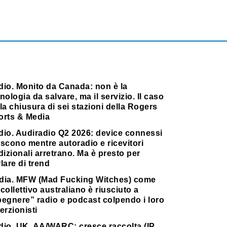
dio. Monito da Canada: non è la
nologia da salvare, ma il servizio. Il caso
la chiusura di sei stazioni della Rogers
orts & Media
dio. Audiradio Q2 2026: device connessi
scono mentre autoradio e ricevitori
dizionali arretrano. Ma è presto per
lare di trend
dia. MFW (Mad Fucking Witches) come
collettivo australiano è riusciuto a
pegnere” radio e podcast colpendo i loro
erzionisti
dio. UK, AA/WARC: cresce raccolta (IP