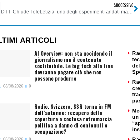
SUCCESSIVO
 58 e 55)
DTT. Chiude TeleLetizia: uno degli esperimenti andati male dell’ex sindaco di Milano
LTIMI ARTICOLI
AI Overview: non sta uccidendo il
Ra
giornalismo ma il contenuto
tec
sostituibile. Le big tech alla fine
del
dovranno pagare ciò che non
Sp
possono produrre
Ra
08/08/2026
0
cre
tra
par
Radio. Svizzera, SSR torna in FM
Me
dall’autunno: recupero della
un 
copertura o costosa retromarcia
“s
politica a danno di contenuti e
ins
occupazione?
06/08/2026
0
Ra