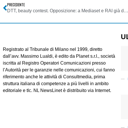
PRECEDENTE
DTT, beauty contest. Opposizione: a Mediaset e RAI già deciso che andranno le migliore frequenze del dividendo (i canali
U
Registrato al Tribunale di Milano nel 1999, diretto
dall’avv. Massimo Lualdi, è edito da Planet s.r.l., società
iscritta al Registro Operatori Comunicazioni presso
l’Autorità per le garanzie nelle comunicazioni, cui fanno
riferimento anche le attività di Consultmedia, prima
struttura italiana di competenze a più livelli in ambito
editoriale e tlc. NL NewsLinet è distribuito via Internet.