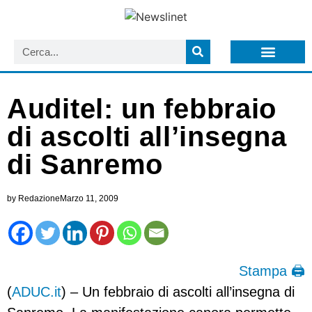
LISTA NEWSLETTER E CIRCOLARI SIT
ARCHIVIO S.I.T.
Auditel: un febbraio
di ascolti all’insegna
di Sanremo
by
Redazione
Marzo 11, 2009
Stampa 🖨
(
ADUC.it
) – Un febbraio di ascolti all’insegna di