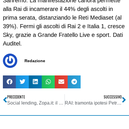
Sanremo. La manifestazione canora permette
alla Rai di incamerare il 44% degli ascolti in
prima serata, distanziando le Reti Mediaset (al
39%). Fermi gli ascolti di Rai 2 e Italia 1, cresce
Sky, grazie a Grande Fratello Live e sport. Dati
Auditel.
Redazione
PRECEDENTE
SUCCESSIVO
Social lending, Zopa.it: il nuovo volto del prestito personale
RAI: tramonta ipotesi Petruccioli. PD lavora a rosa di nomi. Assemblea e vigilanza aspettano un’altra settimana