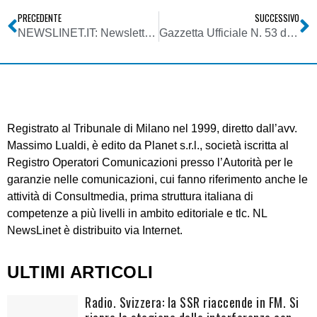
PRECEDENTE
SUCCESSIVO
NEWSLINET.IT: Newsletter n. 395 del 07/03/2007
Gazzetta Ufficiale N. 53 del 5 Marzo 2007 – Agcom – Deliberazione 22 febbraio 2007
Registrato al Tribunale di Milano nel 1999, diretto dall’avv.
Massimo Lualdi, è edito da Planet s.r.l., società iscritta al
Registro Operatori Comunicazioni presso l’Autorità per le
garanzie nelle comunicazioni, cui fanno riferimento anche le
attività di Consultmedia, prima struttura italiana di
competenze a più livelli in ambito editoriale e tlc. NL
NewsLinet è distribuito via Internet.
ULTIMI ARTICOLI
Radio. Svizzera: la SSR riaccende in FM. Si