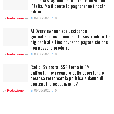
riapre la stagione delle interferenze con
l’Italia. Ma il conto lo pagheranno i nostri
editori
by
Redazione
09/08/2026
0
AI Overview: non sta uccidendo il
giornalismo ma il contenuto sostituibile. Le
big tech alla fine dovranno pagare ciò che
non possono produrre
by
Redazione
08/08/2026
0
Radio. Svizzera, SSR torna in FM
dall’autunno: recupero della copertura o
costosa retromarcia politica a danno di
contenuti e occupazione?
by
Redazione
09/08/2026
0