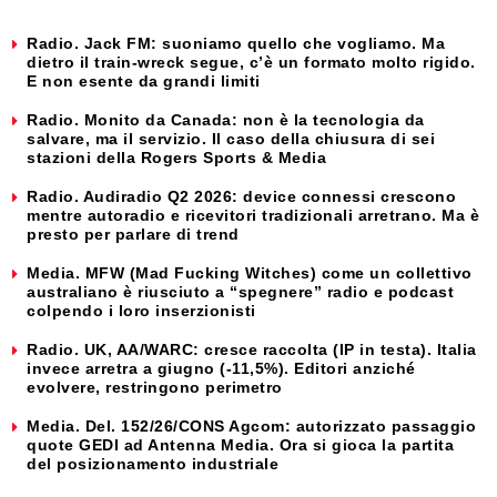
Radio. Jack FM: suoniamo quello che vogliamo. Ma
dietro il train-wreck segue, c’è un formato molto rigido.
E non esente da grandi limiti
Radio. Monito da Canada: non è la tecnologia da
salvare, ma il servizio. Il caso della chiusura di sei
stazioni della Rogers Sports & Media
Radio. Audiradio Q2 2026: device connessi crescono
mentre autoradio e ricevitori tradizionali arretrano. Ma è
presto per parlare di trend
Media. MFW (Mad Fucking Witches) come un collettivo
australiano è riusciuto a “spegnere” radio e podcast
colpendo i loro inserzionisti
Radio. UK, AA/WARC: cresce raccolta (IP in testa). Italia
invece arretra a giugno (-11,5%). Editori anziché
evolvere, restringono perimetro
Media. Del. 152/26/CONS Agcom: autorizzato passaggio
quote GEDI ad Antenna Media. Ora si gioca la partita
del posizionamento industriale