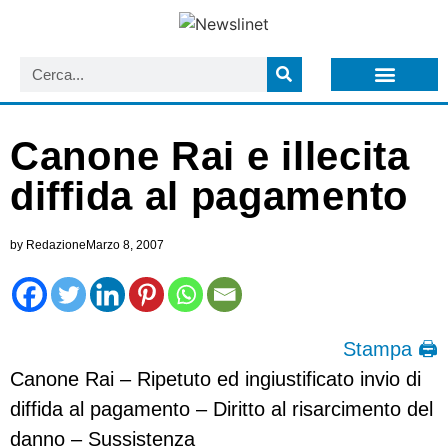
LISTA NEWSLETTER E CIRCOLARI SIT
ARCHIVIO S.I.T.
Canone Rai e illecita
diffida al pagamento
by
Redazione
Marzo 8, 2007
Stampa 🖨
Canone Rai – Ripetuto ed ingiustificato invio di
diffida al pagamento – Diritto al risarcimento del
danno – Sussistenza