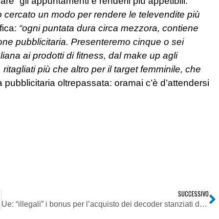
are” gli appuntamenti e renderli più appetibili.
 cercato un modo per rendere le televendite più
fica:
“ogni puntata dura circa mezzora, contiene
zione pubblicitaria. Presenteremo cinque o sei
aliana ai prodotti di fitness, dal make up agli
 ritagliati più che altro per il target femminile, che
ra pubblicitaria oltrepassata: oramai c’è d’attendersi
SUCCESSIVO
Ue: “illegali” i bonus per l’acquisto dei decoder stanziati dal governo-Berlusconi