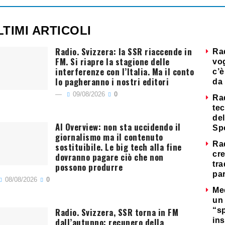
LTIMI ARTICOLI
Radio. Svizzera: la SSR riaccende in
Ra
FM. Si riapre la stagione delle
vog
interferenze con l’Italia. Ma il conto
c’è
lo pagheranno i nostri editori
da 
09/08/2026
0
Ra
tec
del
AI Overview: non sta uccidendo il
Sp
giornalismo ma il contenuto
Ra
sostituibile. Le big tech alla fine
cre
dovranno pagare ciò che non
tra
possono produrre
par
08/08/2026
0
Me
un 
Radio. Svizzera, SSR torna in FM
“s
dall’autunno: recupero della
ins