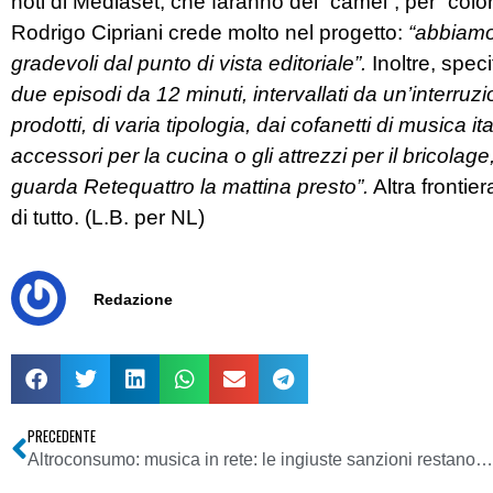
noti di Mediaset, che faranno dei “camei”, per “color
Rodrigo Cipriani crede molto nel progetto:
“abbiamo
gradevoli dal punto di vista editoriale”.
Inoltre, speci
due episodi da 12 minuti, intervallati da un’interru
prodotti, di varia tipologia, dai cofanetti di musica it
accessori per la cucina o gli attrezzi per il bricolage,
guarda Retequattro la mattina presto”.
Altra frontie
di tutto. (L.B. per NL)
Redazione
PRECEDENTE
Altroconsumo: musica in rete: le ingiuste sanzioni restano. Petizione