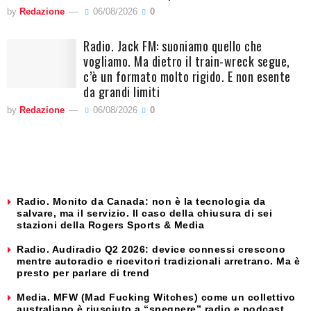
by
Redazione
06/08/2026
0
Radio. Jack FM: suoniamo quello che
vogliamo. Ma dietro il train-wreck segue,
c’è un formato molto rigido. E non esente
da grandi limiti
by
Redazione
06/08/2026
0
Radio. Monito da Canada: non è la tecnologia da
salvare, ma il servizio. Il caso della chiusura di sei
stazioni della Rogers Sports & Media
Radio. Audiradio Q2 2026: device connessi crescono
mentre autoradio e ricevitori tradizionali arretrano. Ma è
presto per parlare di trend
Media. MFW (Mad Fucking Witches) come un collettivo
australiano è riusciuto a “spegnere” radio e podcast