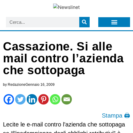
LISTA NEWSLETTER E CIRCOLARI SIT
ARCHIVIO S.I.T.
Cassazione. Si alle
mail contro l’azienda
che sottopaga
by
Redazione
Gennaio 16, 2009
Stampa 🖨
Lecite le e-mail contro l’azienda che sottopaga