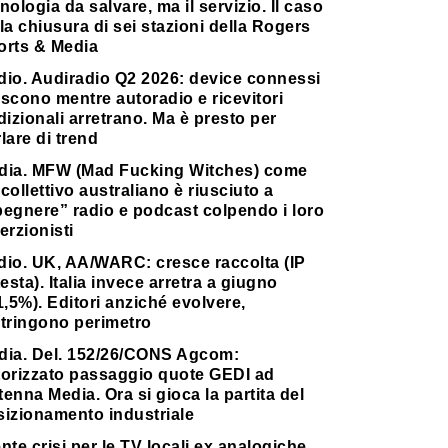
nologia da salvare, ma il servizio. Il caso
la chiusura di sei stazioni della Rogers
orts & Media
dio. Audiradio Q2 2026: device connessi
scono mentre autoradio e ricevitori
dizionali arretrano. Ma è presto per
lare di trend
dia. MFW (Mad Fucking Witches) come
collettivo australiano è riusciuto a
pegnere” radio e podcast colpendo i loro
erzionisti
dio. UK, AA/WARC: cresce raccolta (IP
testa). Italia invece arretra a giugno
1,5%). Editori anziché evolvere,
stringono perimetro
dia. Del. 152/26/CONS Agcom:
torizzato passaggio quote GEDI ad
enna Media. Ora si gioca la partita del
sizionamento industriale
nte crisi per le TV locali ex analogiche