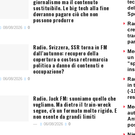
giornalismo ma il contenuto
tec
sostituibile. Le big tech alla fine
del
dovranno pagare ciò che non
Sp
possono produrre
Ra
08/08/2026
0
cre
tra
par
Radio. Svizzera, SSR torna in FM
Me
dall’autunno: recupero della
un 
copertura o costosa retromarcia
“s
politica a danno di contenuti e
ins
occupazione?
06/08/2026
0
Ra
in 
(-1
Radio. Jack FM: suoniamo quello che
re
vogliamo. Ma dietro il train-wreck
Me
segue, c’è un formato molto rigido. E
au
non esente da grandi limiti
Ant
06/08/2026
0
po
Nie