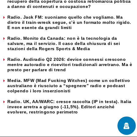
recupero della copertura o costosa retromarcia politica
a danno di contenuti e occupazione?
Radio. Jack FM: suoniamo quello che vogliamo. Ma
dietro il train-wreck segue, c’è un formato molto rigido.
E non esente da grandi limiti
Radio. Monito da Canada: non è la tecnologia da
salvare, ma il servizio. Il caso della chiusura di sei
stazioni della Rogers Sports & Media
Radio. Audiradio Q2 2026: device connessi crescono
mentre autoradio e ricevitori tradizionali arretrano. Ma è
presto per parlare di trend
Media. MFW (Mad Fucking Witches) come un collettivo
australiano è riusciuto a “spegnere” radio e podcast
colpendo i loro inserzionisti
Radio. UK, AA/WARC: cresce raccolta (IP in testa). Italia
invece arretra a giugno (-11,5%). Editori anziché
evolvere, restringono perimetro