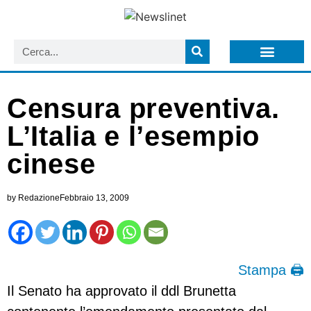
LISTA NEWSLETTER E CIRCOLARI SIT
ARCHIVIO S.I.T.
Censura preventiva.
L’Italia e l’esempio
cinese
by
Redazione
Febbraio 13, 2009
Stampa 🖨
Il Senato ha approvato il ddl Brunetta