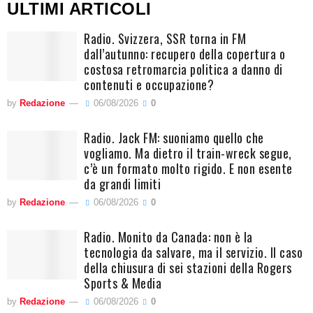
ULTIMI ARTICOLI
Radio. Svizzera, SSR torna in FM
dall’autunno: recupero della copertura o
costosa retromarcia politica a danno di
contenuti e occupazione?
by
Redazione
06/08/2026
0
Radio. Jack FM: suoniamo quello che
vogliamo. Ma dietro il train-wreck segue,
c’è un formato molto rigido. E non esente
da grandi limiti
by
Redazione
06/08/2026
0
Radio. Monito da Canada: non è la
tecnologia da salvare, ma il servizio. Il caso
della chiusura di sei stazioni della Rogers
Sports & Media
by
Redazione
06/08/2026
0