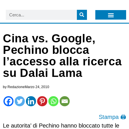
LISTA NEWSLETTER E CIRCOLARI SIT
ARCHIVIO S.I.T.
Cina vs. Google,
Pechino blocca
l’accesso alla ricerca
su Dalai Lama
by
Redazione
Marzo 24, 2010
Stampa 🖨
Le autorita’ di Pechino hanno bloccato tutte le