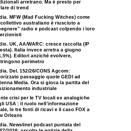
dizionali arretrano. Ma è presto per
lare di trend
dia. MFW (Mad Fucking Witches) come
collettivo australiano è riusciuto a
pegnere” radio e podcast colpendo i loro
erzionisti
dio. UK, AA/WARC: cresce raccolta (IP
testa). Italia invece arretra a giugno
1,5%). Editori anziché evolvere,
stringono perimetro
dia. Del. 152/26/CONS Agcom:
torizzato passaggio quote GEDI ad
enna Media. Ora si gioca la partita del
sizionamento industriale
nte crisi per le TV locali ex analogiche
li USA : il ruolo nell’informazione
ale, le tre fonti di ricavi e il caso FOX a
w Orleans
dia. Newslinet podcast puntata del
07/2026: ascolta le notizie della