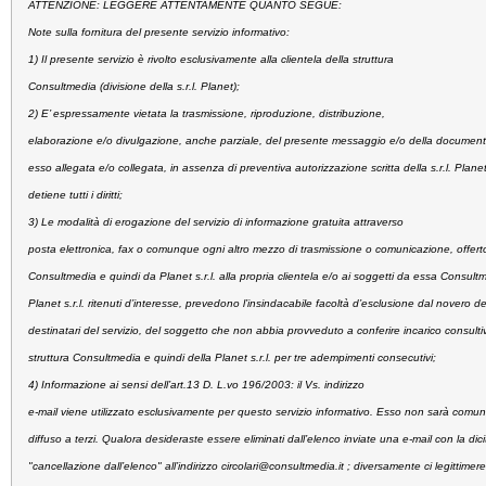
ATTENZIONE: LEGGERE ATTENTAMENTE QUANTO SEGUE:
Note sulla fornitura del presente servizio informativo:
1) Il presente servizio è rivolto esclusivamente alla clientela della struttura
Consultmedia (divisione della s.r.l. Planet);
2) E’ espressamente vietata la trasmissione, riproduzione, distribuzione,
elaborazione e/o divulgazione, anche parziale, del presente messaggio e/o della documen
esso allegata e/o collegata, in assenza di preventiva autorizzazione scritta della s.r.l. Plane
detiene tutti i diritti;
3) Le modalità di erogazione del servizio di informazione gratuita attraverso
posta elettronica, fax o comunque ogni altro mezzo di trasmissione o comunicazione, offerto
Consultmedia e quindi da Planet s.r.l. alla propria clientela e/o ai soggetti da essa Consult
Planet s.r.l. ritenuti d’interesse, prevedono l’insindacabile facoltà d’esclusione dal novero de
destinatari del servizio, del soggetto che non abbia provveduto a conferire incarico consulti
struttura Consultmedia e quindi della Planet s.r.l. per tre adempimenti consecutivi;
4) Informazione ai sensi dell’art.13 D. L.vo 196/2003:
il Vs. indirizzo
e-mail viene utilizzato esclusivamente per questo servizio informativo. Esso non sarà comun
diffuso a terzi. Qualora desideraste essere eliminati dall’elenco inviate una e-mail con la dici
"cancellazione dall’elenco" all’indirizzo
circolari@consultmedia.it
; diversamente ci legittimere