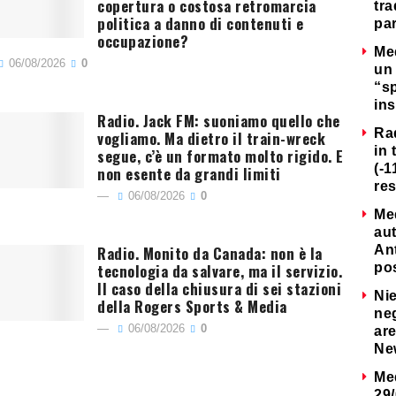
copertura o costosa retromarcia
tra
politica a danno di contenuti e
par
occupazione?
Me
06/08/2026
0
un 
“s
ins
Radio. Jack FM: suoniamo quello che
Ra
vogliamo. Ma dietro il train-wreck
in 
segue, c’è un formato molto rigido. E
(-1
non esente da grandi limiti
re
06/08/2026
0
Me
au
Radio. Monito da Canada: non è la
Ant
tecnologia da salvare, ma il servizio.
po
Il caso della chiusura di sei stazioni
Nie
della Rogers Sports & Media
neg
06/08/2026
0
are
Ne
Me
29/