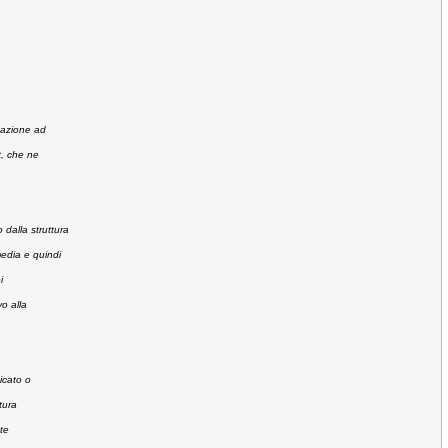
tazione ad
t, che ne
 dalla struttura
media e quindi
i
vo alla
icato o
tura
te