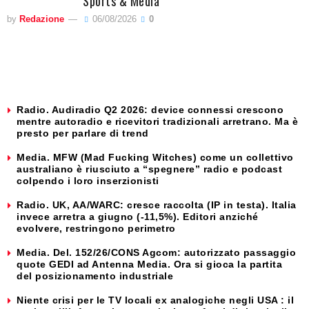
Sports & Media
by
Redazione
06/08/2026
0
Radio. Audiradio Q2 2026: device connessi crescono
mentre autoradio e ricevitori tradizionali arretrano. Ma è
presto per parlare di trend
Media. MFW (Mad Fucking Witches) come un collettivo
australiano è riusciuto a “spegnere” radio e podcast
colpendo i loro inserzionisti
Radio. UK, AA/WARC: cresce raccolta (IP in testa). Italia
invece arretra a giugno (-11,5%). Editori anziché
evolvere, restringono perimetro
Media. Del. 152/26/CONS Agcom: autorizzato passaggio
quote GEDI ad Antenna Media. Ora si gioca la partita
del posizionamento industriale
Niente crisi per le TV locali ex analogiche negli USA : il