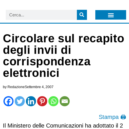
LISTA NEWSLETTER E CIRCOLARI SIT
ARCHIVIO S.I.T.
Circolare sul recapito
degli invii di
corrispondenza
elettronici
by
Redazione
Settembre 4, 2007
Stampa 🖨
Il Ministero delle Comunicazioni ha adottato il 2