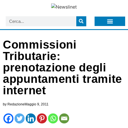
LISTA NEWSLETTER E CIRCOLARI SIT
ARCHIVIO S.I.T.
Commissioni
Tributarie:
prenotazione degli
appuntamenti tramite
internet
by
Redazione
Maggio 9, 2011