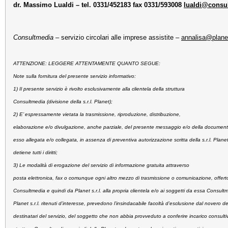
dr. Massimo Lualdi – tel. 0331/452183 fax 0331/593008
lualdi@consul
Consultmedia
– servizio circolari alle imprese assistite –
annalisa@plane
ATTENZIONE: LEGGERE ATTENTAMENTE QUANTO SEGUE:
Note sulla fornitura del presente servizio informativo:
1) Il presente servizio è rivolto esclusivamente alla clientela della struttura
Consultmedia (divisione della s.r.l. Planet);
2) E’ espressamente vietata la trasmissione, riproduzione, distribuzione,
elaborazione e/o divulgazione, anche parziale, del presente messaggio e/o della documen
esso allegata e/o collegata, in assenza di preventiva autorizzazione scritta della s.r.l. Plane
detiene tutti i diritti;
3) Le modalità di erogazione del servizio di informazione gratuita attraverso
posta elettronica, fax o comunque ogni altro mezzo di trasmissione o comunicazione, offerto
Consultmedia e quindi da Planet s.r.l. alla propria clientela e/o ai soggetti da essa Consult
Planet s.r.l. ritenuti d’interesse, prevedono l’insindacabile facoltà d’esclusione dal novero de
destinatari del servizio, del soggetto che non abbia provveduto a conferire incarico consulti