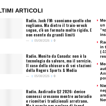
LTIMI ARTICOLI
Radio. Jack FM: suoniamo quello che
Me
vogliamo. Ma dietro il train-wreck
un 
segue, c’è un formato molto rigido. E
“s
non esente da grandi limiti
ins
05/08/2026
0
Ra
in 
(-1
Radio. Monito da Canada: non è la
re
tecnologia da salvare, ma il servizio.
Me
Il caso della chiusura di sei stazioni
au
della Rogers Sports & Media
Ant
05/08/2026
0
po
Nie
Radio. Audiradio Q2 2026: device
neg
connessi crescono mentre autoradio
are
e ricevitori tradizionali arretrano.
Ne
Ma è presto per parlare di trend