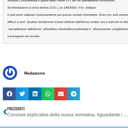
struttura Consultmedia e quindi della Planet s.r.l. per tre adempimenti consecutivi;
4) Informazione ai sensi dell’art.13 D. L.vo 196/2003:
il Vs. indirizzo
e-mail viene utilizzato esclusivamente per questo servizio informativo. Esso non sarà comun
diffuso a terzi. Qualora desideraste essere eliminati dall’elenco inviate una e-mail con la dici
"cancellazione dall’elenco" all’indirizzo
circolari@consultmedia.it
; diversamente ci legittimere
a proseguire nel servizio.
Redazione
PRECEDENTE
Circolare esplicativa della nuova normativa, riguardante i contributi alle imprese editrici di giornali e di radiodiffusione sonora e televisiva (2)