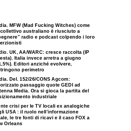
dia. MFW (Mad Fucking Witches) come
collettivo australiano è riusciuto a
pegnere” radio e podcast colpendo i loro
erzionisti
dio. UK, AA/WARC: cresce raccolta (IP
testa). Italia invece arretra a giugno
1,5%). Editori anziché evolvere,
stringono perimetro
dia. Del. 152/26/CONS Agcom:
torizzato passaggio quote GEDI ad
enna Media. Ora si gioca la partita del
sizionamento industriale
nte crisi per le TV locali ex analogiche
li USA : il ruolo nell’informazione
ale, le tre fonti di ricavi e il caso FOX a
w Orleans