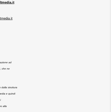
tmedia.it
tmedia.it
tazione ad
t, che ne
 dalla struttura
media e quindi
i
vo alla