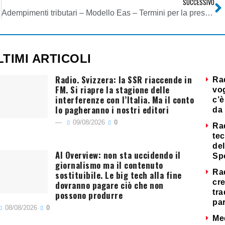
SUCCESSIVO
Adempimenti tributari – Modello Eas – Termini per la presentazione
LTIMI ARTICOLI
Radio. Svizzera: la SSR riaccende in
Ra
FM. Si riapre la stagione delle
vog
interferenze con l’Italia. Ma il conto
c’è
lo pagheranno i nostri editori
da 
09/08/2026
0
Ra
tec
del
AI Overview: non sta uccidendo il
Sp
giornalismo ma il contenuto
Ra
sostituibile. Le big tech alla fine
cre
dovranno pagare ciò che non
tra
possono produrre
par
08/08/2026
0
Me