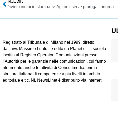
PRECEDENTE
Divieto incrocio stampa-tv, Agcom: serve proroga congrua. FNSI d’accordo: così si riporta al centro necessità di regole per liberare mercato informazione e pluralismo
U
Registrato al Tribunale di Milano nel 1999, diretto
dall’avv. Massimo Lualdi, è edito da Planet s.r.l., società
iscritta al Registro Operatori Comunicazioni presso
l’Autorità per le garanzie nelle comunicazioni, cui fanno
riferimento anche le attività di Consultmedia, prima
struttura italiana di competenze a più livelli in ambito
editoriale e tlc. NL NewsLinet è distribuito via Internet.