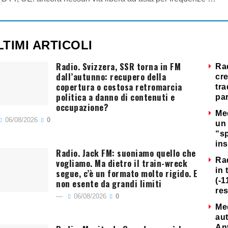
LTIMI ARTICOLI
Radio. Svizzera, SSR torna in FM
Ra
dall’autunno: recupero della
cre
copertura o costosa retromarcia
tra
politica a danno di contenuti e
par
occupazione?
Me
06/08/2026
0
un 
“s
ins
Radio. Jack FM: suoniamo quello che
Ra
vogliamo. Ma dietro il train-wreck
in 
segue, c’è un formato molto rigido. E
(-1
non esente da grandi limiti
re
06/08/2026
0
Me
au
Ant