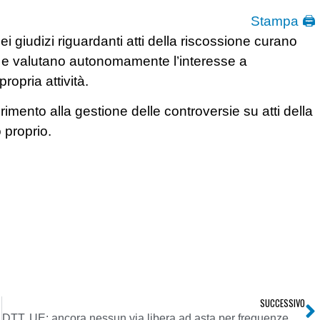
Stampa 🖨
nei giudizi riguardanti atti della riscossione curano
 e valutano autonomamente l’interesse a
propria attività.
rimento alla gestione delle controversie su atti della
 proprio.
SUCCESSIVO
DTT, UE: ancora nessun via libera ad asta per frequenze dividendo interno