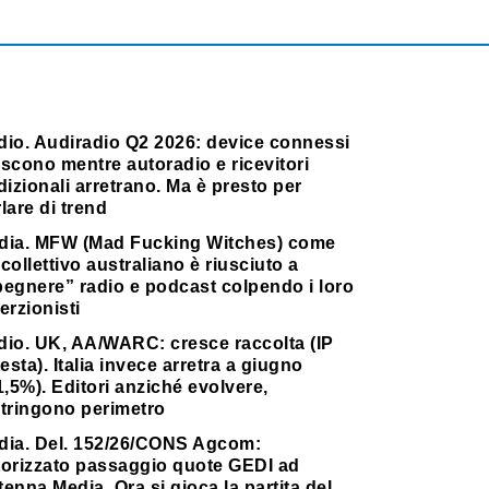
dio. Audiradio Q2 2026: device connessi
scono mentre autoradio e ricevitori
dizionali arretrano. Ma è presto per
lare di trend
dia. MFW (Mad Fucking Witches) come
collettivo australiano è riusciuto a
pegnere” radio e podcast colpendo i loro
erzionisti
dio. UK, AA/WARC: cresce raccolta (IP
testa). Italia invece arretra a giugno
1,5%). Editori anziché evolvere,
stringono perimetro
dia. Del. 152/26/CONS Agcom:
torizzato passaggio quote GEDI ad
enna Media. Ora si gioca la partita del