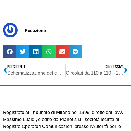
Redazione
PRECEDENTE
SUCCESSIVO
Schematizzazione delle diverse fasi procedurali ai fini autorizzatori degli impianti radiotelevisivi in Lombardia secondo l’Atto d’Intesa tra Regione Lombardia, Ispettorato Territoriale del Ministero delle Comunicazioni della Lombardia, Associazione Nazionale Comuni Italiani, A.R.P.A. Lombardia e CO.RE.COM Lombardia
Circolari da 110 a 119 – 22/01/2007 – 06/02/2007
Registrato al Tribunale di Milano nel 1999, diretto dall’avv.
Massimo Lualdi, è edito da Planet s.r.l., società iscritta al
Registro Operatori Comunicazioni presso l’Autorità per le