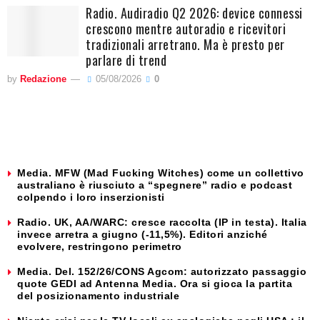
Radio. Audiradio Q2 2026: device connessi
crescono mentre autoradio e ricevitori
tradizionali arretrano. Ma è presto per
parlare di trend
by
Redazione
05/08/2026
0
Media. MFW (Mad Fucking Witches) come un collettivo
australiano è riusciuto a “spegnere” radio e podcast
colpendo i loro inserzionisti
Radio. UK, AA/WARC: cresce raccolta (IP in testa). Italia
invece arretra a giugno (-11,5%). Editori anziché
evolvere, restringono perimetro
Media. Del. 152/26/CONS Agcom: autorizzato passaggio
quote GEDI ad Antenna Media. Ora si gioca la partita
del posizionamento industriale