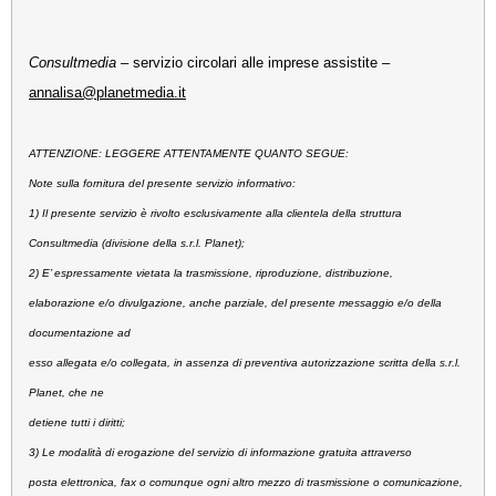
Consultmedia
– servizio circolari alle imprese assistite –
annalisa@planetmedia.it
ATTENZIONE: LEGGERE ATTENTAMENTE QUANTO SEGUE:
Note sulla fornitura del presente servizio informativo:
1) Il presente servizio è rivolto esclusivamente alla clientela della struttura
Consultmedia (divisione della s.r.l. Planet);
2) E’ espressamente vietata la trasmissione, riproduzione, distribuzione,
elaborazione e/o divulgazione, anche parziale, del presente messaggio e/o della
documentazione ad
esso allegata e/o collegata, in assenza di preventiva autorizzazione scritta della s.r.l.
Planet, che ne
detiene tutti i diritti;
3) Le modalità di erogazione del servizio di informazione gratuita attraverso
posta elettronica, fax o comunque ogni altro mezzo di trasmissione o comunicazione,