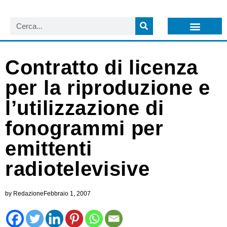
LISTA NEWSLETTER E CIRCOLARI SIT
ARCHIVIO S.I.T.
Contratto di licenza
per la riproduzione e
l’utilizzazione di
fonogrammi per
emittenti
radiotelevisive
by
Redazione
Febbraio 1, 2007