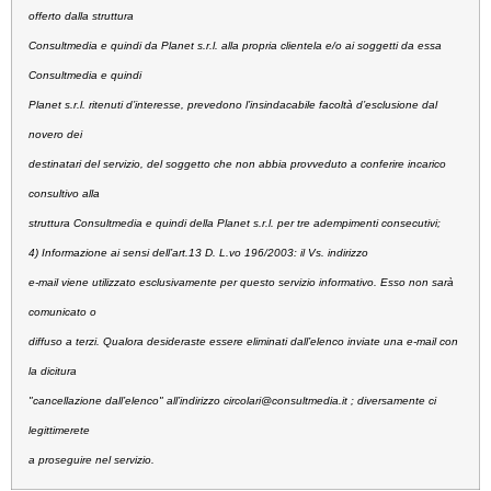
offerto dalla struttura
Consultmedia e quindi da Planet s.r.l. alla propria clientela e/o ai soggetti da essa
Consultmedia e quindi
Planet s.r.l. ritenuti d’interesse, prevedono l’insindacabile facoltà d’esclusione dal
novero dei
destinatari del servizio, del soggetto che non abbia provveduto a conferire incarico
consultivo alla
struttura Consultmedia e quindi della Planet s.r.l. per tre adempimenti consecutivi;
4) Informazione ai sensi dell’art.13 D. L.vo 196/2003:
il Vs. indirizzo
e-mail viene utilizzato esclusivamente per questo servizio informativo. Esso non sarà
comunicato o
diffuso a terzi. Qualora desideraste essere eliminati dall’elenco inviate una e-mail con
la dicitura
"cancellazione dall’elenco" all’indirizzo
circolari@consultmedia.it
; diversamente ci
legittimerete
a proseguire nel servizio.