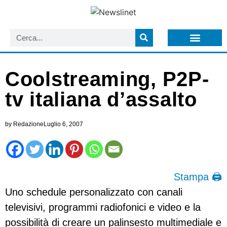
LISTA NEWSLETTER E CIRCOLARI SIT
ARCHIVIO S.I.T.
Coolstreaming, P2P-
tv italiana d’assalto
by
Redazione
Luglio 6, 2007
Stampa 🖨
Uno schedule personalizzato con canali
televisivi, programmi radiofonici e video e la
possibilità di creare un palinsesto multimediale e