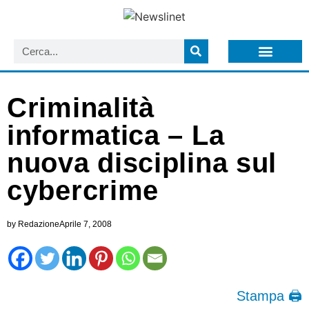
LISTA NEWSLETTER E CIRCOLARI SIT
ARCHIVIO S.I.T.
Criminalità
informatica – La
nuova disciplina sul
cybercrime
by
Redazione
Aprile 7, 2008
Stampa 🖨