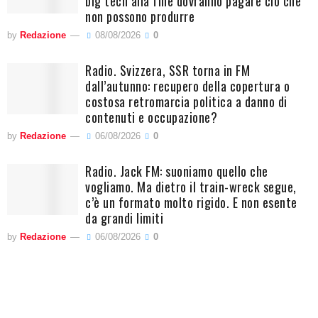
big tech alla fine dovranno pagare ciò che
non possono produrre
by
Redazione
08/08/2026
0
Radio. Svizzera, SSR torna in FM
dall’autunno: recupero della copertura o
costosa retromarcia politica a danno di
contenuti e occupazione?
by
Redazione
06/08/2026
0
Radio. Jack FM: suoniamo quello che
vogliamo. Ma dietro il train-wreck segue,
c’è un formato molto rigido. E non esente
da grandi limiti
by
Redazione
06/08/2026
0