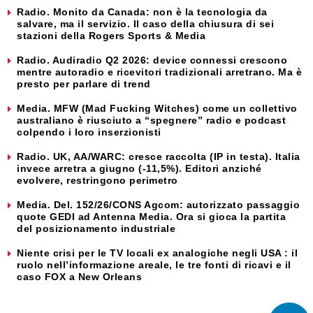
Radio. Monito da Canada: non è la tecnologia da
salvare, ma il servizio. Il caso della chiusura di sei
stazioni della Rogers Sports & Media
Radio. Audiradio Q2 2026: device connessi crescono
mentre autoradio e ricevitori tradizionali arretrano. Ma è
presto per parlare di trend
Media. MFW (Mad Fucking Witches) come un collettivo
australiano è riusciuto a “spegnere” radio e podcast
colpendo i loro inserzionisti
Radio. UK, AA/WARC: cresce raccolta (IP in testa). Italia
invece arretra a giugno (-11,5%). Editori anziché
evolvere, restringono perimetro
Media. Del. 152/26/CONS Agcom: autorizzato passaggio
quote GEDI ad Antenna Media. Ora si gioca la partita
del posizionamento industriale
Niente crisi per le TV locali ex analogiche negli USA : il
ruolo nell’informazione areale, le tre fonti di ricavi e il
caso FOX a New Orleans