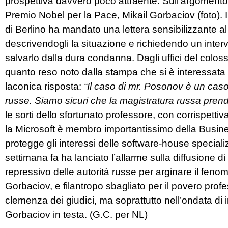
prospettiva davvero poco attraente. Sull’argomento,
Premio Nobel per la Pace, Mikail Gorbaciov (foto). I
di Berlino ha mandato una lettera sensibilizzante al
descrivendogli la situazione e richiedendo un interv
salvarlo dalla dura condanna. Dagli uffici del colo
quanto reso noto dalla stampa che si è interessata
laconica risposta:
“Il caso di mr. Posonov è un caso d
russe. Siamo sicuri che la magistratura russa prend
le sorti dello sfortunato professore, con corrispetti
la Microsoft è membro importantissimo della Busin
protegge gli interessi delle software-house special
settimana fa ha lanciato l’allarme sulla diffusione d
repressivo delle autorità russe per arginare il fenom
Gorbaciov, e filantropo sbagliato per il povero pro
clemenza dei giudici, ma soprattutto nell’ondata di
Gorbaciov in testa. (G.C. per NL)