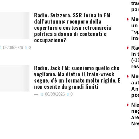
tra
par
Radio. Svizzera, SSR torna in FM
Me
dall’autunno: recupero della
un 
copertura o costosa retromarcia
“s
politica a danno di contenuti e
ins
occupazione?
06/08/2026
0
Ra
in 
(-1
Radio. Jack FM: suoniamo quello che
re
vogliamo. Ma dietro il train-wreck
Me
segue, c’è un formato molto rigido. E
au
non esente da grandi limiti
Ant
06/08/2026
0
po
Nie
neg
are
Ne