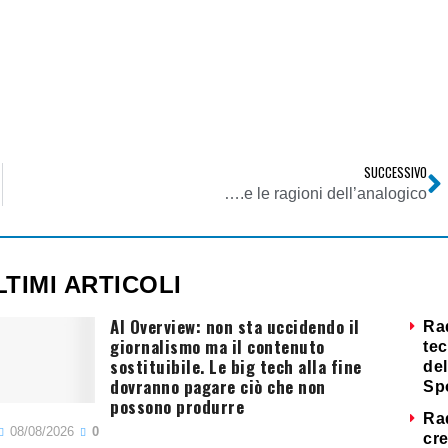
SUCCESSIVO
….e le ragioni dell’analogico
LTIMI ARTICOLI
AI Overview: non sta uccidendo il
Ra
giornalismo ma il contenuto
tec
sostituibile. Le big tech alla fine
del
dovranno pagare ciò che non
Sp
possono produrre
Ra
08/08/2026
0
cre