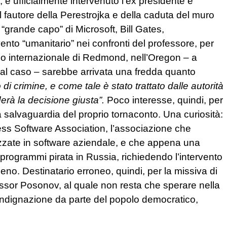
 è ufficialmente intervenuto l’ex presidente e
l fautore della Perestrojka e della caduta del muro
 “grande capo” di Microsoft, Bill Gates,
ento “umanitario” nei confronti del professore, per
sso internazionale di Redmond, nell’Oregon – a
 al caso – sarebbe arrivata una fredda quanto
i crimine, e come tale è stato trattato dalle autorità
erà la decisione giusta”.
Poco interesse, quindi, per
va salvaguardia del proprio tornaconto. Una curiosità:
ess Software Association, l’associazione che
izzate in software aziendale, e che appena una
i programmi pirata in Russia, richiedendo l’intervento
eno. Destinatario erroneo, quindi, per la missiva di
fessor Posonov, al quale non resta che sperare nella
 indignazione da parte del popolo democratico,