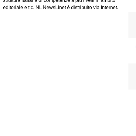
struttura italiana di competenze a più livelli in ambito
editoriale e tlc. NL NewsLinet è distribuito via Internet.