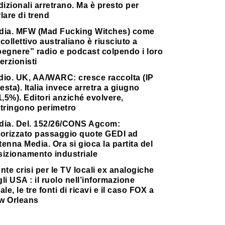
dizionali arretrano. Ma è presto per
lare di trend
dia. MFW (Mad Fucking Witches) come
collettivo australiano è riusciuto a
pegnere” radio e podcast colpendo i loro
erzionisti
dio. UK, AA/WARC: cresce raccolta (IP
testa). Italia invece arretra a giugno
1,5%). Editori anziché evolvere,
stringono perimetro
dia. Del. 152/26/CONS Agcom:
torizzato passaggio quote GEDI ad
enna Media. Ora si gioca la partita del
sizionamento industriale
nte crisi per le TV locali ex analogiche
li USA : il ruolo nell’informazione
ale, le tre fonti di ricavi e il caso FOX a
w Orleans