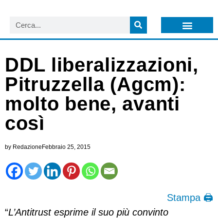
LISTA NEWSLETTER E CIRCOLARI SIT
ARCHIVIO S.I.T.
DDL liberalizzazioni,
Pitruzzella (Agcm):
molto bene, avanti
così
by
Redazione
Febbraio 25, 2015
Stampa 🖨
“
L’Antitrust esprime il suo più convinto