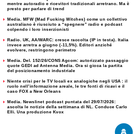
mentre autoradio e ricevitori tradizionali arretrano. Ma è
presto per parlare di trend
Media. MFW (Mad Fucking Witches) come un collettivo
australiano è riusciuto a “spegnere” radio e podcast
colpendo i loro inserzionisti
Radio. UK, AA/WARC: cresce raccolta (IP in testa). Italia
invece arretra a giugno (-11,5%). Editori anziché
evolvere, restringono perimetro
Media. Del. 152/26/CONS Agcom: autorizzato passaggio
quote GEDI ad Antenna Media. Ora si gioca la partita
del posizionamento industriale
Niente crisi per le TV locali ex analogiche negli USA : il
ruolo nell’informazione areale, le tre fonti di ricavi e il
caso FOX a New Orleans
Media. Newslinet podcast puntata del 29/07/2026:
ascolta le notizie della settimana di NL. Conduce Carlo
Elli. Una produzione Kvox