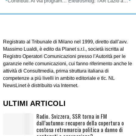
Contributi. Al via programma Smart&Start: dal Mise 250 milioni per start-up innovative
Elettrosmog: TAR Lazio annulla (in parte) il DPCM 8/7/2003
Registrato al Tribunale di Milano nel 1999, diretto dall’avv.
Massimo Lualdi, è edito da Planet s.r.l., società iscritta al
Registro Operatori Comunicazioni presso l’Autorità per le
garanzie nelle comunicazioni, cui fanno riferimento anche le
attività di Consultmedia, prima struttura italiana di
competenze a più livelli in ambito editoriale e tlc. NL
NewsLinet è distribuito via Internet.
ULTIMI ARTICOLI
Radio. Svizzera, SSR torna in FM
dall’autunno: recupero della copertura o
costosa retromarcia politica a danno di