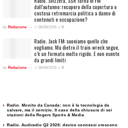
Radio. Svizzera, SSR torna in FM
dall’autunno: recupero della copertura o
costosa retromarcia politica a danno di
contenuti e occupazione?
by
Redazione
06/08/2026
0
Radio. Jack FM: suoniamo quello che
vogliamo. Ma dietro il train-wreck segue,
c’è un formato molto rigido. E non esente
da grandi limiti
by
Redazione
06/08/2026
0
Radio. Monito da Canada: non è la tecnologia da
salvare, ma il servizio. Il caso della chiusura di sei
stazioni della Rogers Sports & Media
Radio. Audiradio Q2 2026: device connessi crescono