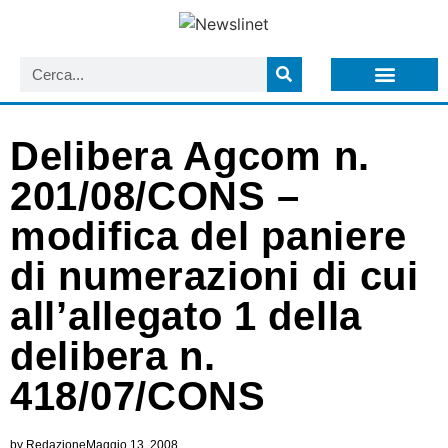
LISTA NEWSLETTER E CIRCOLARI SIT
ARCHIVIO S.I.T.
Delibera Agcom n.
201/08/CONS –
modifica del paniere
di numerazioni di cui
all’allegato 1 della
delibera n.
418/07/CONS
by
Redazione
Maggio 13, 2008