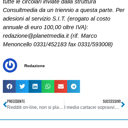
tutte le circolari inviate dalla struttura
Consultmedia da un triennio a questa parte. Per
adesioni al servizio S.I.T. (erogato al costo
annuale di euro 100,00 oltre IVA):
redazione@planetmedia.it
(rif. Marco
Menoncello 0331/452183 fax 0331/593008)
Redazione
PRECEDENTE
SUCCESSIVO
Redditi on-line, non si placano le polemiche
I media cartacei sopravviveranno alla transizione verso Internet? C’è ancora vita dopo la carta stampata in Editoria? Giornali, Internet e il web