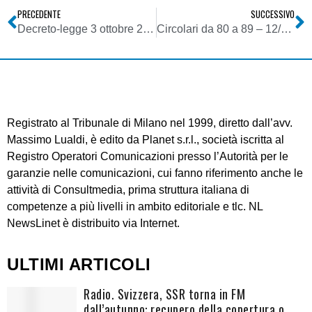
PRECEDENTE
SUCCESSIVO
Decreto-legge 3 ottobre 2006, n. 262, convertito nella legge 24 novembre 2006, n. 286, recante: “Disposizioni urgenti in materia tributaria e finanziaria.” – Modificazioni alle norme sui contributi ed alle provvidenze all’editoria
Circolari da 80 a 89 – 12/10/2006 – 12/12/2006
Registrato al Tribunale di Milano nel 1999, diretto dall’avv.
Massimo Lualdi, è edito da Planet s.r.l., società iscritta al
Registro Operatori Comunicazioni presso l’Autorità per le
garanzie nelle comunicazioni, cui fanno riferimento anche le
attività di Consultmedia, prima struttura italiana di
competenze a più livelli in ambito editoriale e tlc. NL
NewsLinet è distribuito via Internet.
ULTIMI ARTICOLI
Radio. Svizzera, SSR torna in FM
dall’autunno: recupero della copertura o