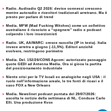
Radio. Audiradio Q2 2026: device connessi crescono
mentre autoradio e ricevitori tradizionali arretrano. Ma è
presto per parlare di trend
Media. MFW (Mad Fucking Witches) come un collettivo
australiano è riusciuto a “spegnere” radio e podcast
colpendo i loro inserzionisti
Radio. UK, AA/WARC: cresce raccolta (IP in testa). Italia
invece arretra a giugno (-11,5%). Editori anziché
evolvere, restringono perimetro
Media. Del. 152/26/CONS Agcom: autorizzato passaggio
quote GEDI ad Antenna Media. Ora si gioca la partita
del posizionamento industriale
Niente crisi per le TV locali ex analogiche negli USA : il
ruolo nell’informazione areale, le tre fonti di ricavi e il
caso FOX a New Orleans
Media. Newslinet podcast puntata del 29/07/2026:
ascolta le notizie della settimana di NL. Conduce Carlo
Elli. Una produzione Kvox