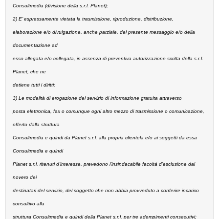
Consultmedia (divisione della s.r.l. Planet);
2) E’ espressamente vietata la trasmissione, riproduzione, distribuzione,
elaborazione e/o divulgazione, anche parziale, del presente messaggio e/o della
documentazione ad
esso allegata e/o collegata, in assenza di preventiva autorizzazione scritta della s.r.l.
Planet, che ne
detiene tutti i diritti;
3) Le modalità di erogazione del servizio di informazione gratuita attraverso
posta elettronica, fax o comunque ogni altro mezzo di trasmissione o comunicazione,
offerto dalla struttura
Consultmedia e quindi da Planet s.r.l. alla propria clientela e/o ai soggetti da essa
Consultmedia e quindi
Planet s.r.l. ritenuti d’interesse, prevedono l’insindacabile facoltà d’esclusione dal
novero dei
destinatari del servizio, del soggetto che non abbia provveduto a conferire incarico
consultivo alla
struttura Consultmedia e quindi della Planet s.r.l. per tre adempimenti consecutivi;