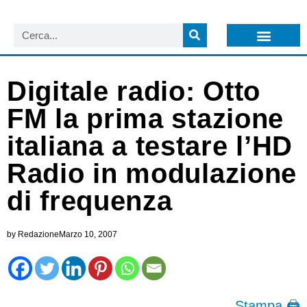
LISTA NEWSLETTER E CIRCOLARI SIT
ARCHIVIO S.I.T.
Digitale radio: Otto
FM la prima stazione
italiana a testare l’HD
Radio in modulazione
di frequenza
by
Redazione
Marzo 10, 2007
Stampa 🖨