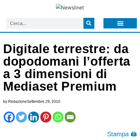
LISTA NEWSLETTER E CIRCOLARI SIT
ARCHIVIO S.I.T.
Digitale terrestre: da
dopodomani l’offerta
a 3 dimensioni di
Mediaset Premium
by
Redazione
Settembre 29, 2010
Stampa 🖨