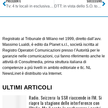
PRECEDENTE
SUCCESSIVO
Tv: 4 tv locali in esclusiva su Sky, da Primocanale a Videolina
DTT: in vista dello S.O. torna lo spettro degli art. 30 nelle valli laterali. A rischio aree remote di Lombardia, Veneto e Friuli Venezia Giulia
Registrato al Tribunale di Milano nel 1999, diretto dall’avv.
Massimo Lualdi, è edito da Planet s.r.l., società iscritta al
Registro Operatori Comunicazioni presso l’Autorità per le
garanzie nelle comunicazioni, cui fanno riferimento anche le
attività di Consultmedia, prima struttura italiana di
competenze a più livelli in ambito editoriale e tlc. NL
NewsLinet è distribuito via Internet.
ULTIMI ARTICOLI
Radio. Svizzera: la SSR riaccende in FM. Si
riapre la stagione delle interferenze con