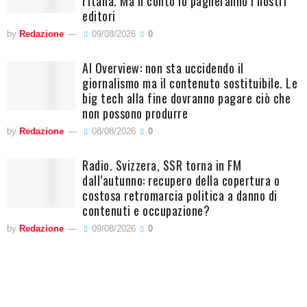
l’Italia. Ma il conto lo pagheranno i nostri
editori
by
Redazione
09/08/2026
0
AI Overview: non sta uccidendo il
giornalismo ma il contenuto sostituibile. Le
big tech alla fine dovranno pagare ciò che
non possono produrre
by
Redazione
08/08/2026
0
Radio. Svizzera, SSR torna in FM
dall’autunno: recupero della copertura o
costosa retromarcia politica a danno di
contenuti e occupazione?
by
Redazione
09/08/2026
0