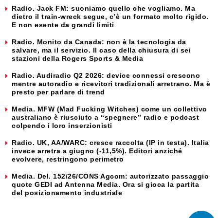
Radio. Jack FM: suoniamo quello che vogliamo. Ma
dietro il train-wreck segue, c’è un formato molto rigido.
E non esente da grandi limiti
Radio. Monito da Canada: non è la tecnologia da
salvare, ma il servizio. Il caso della chiusura di sei
stazioni della Rogers Sports & Media
Radio. Audiradio Q2 2026: device connessi crescono
mentre autoradio e ricevitori tradizionali arretrano. Ma è
presto per parlare di trend
Media. MFW (Mad Fucking Witches) come un collettivo
australiano è riusciuto a “spegnere” radio e podcast
colpendo i loro inserzionisti
Radio. UK, AA/WARC: cresce raccolta (IP in testa). Italia
invece arretra a giugno (-11,5%). Editori anziché
evolvere, restringono perimetro
Media. Del. 152/26/CONS Agcom: autorizzato passaggio
quote GEDI ad Antenna Media. Ora si gioca la partita
del posizionamento industriale